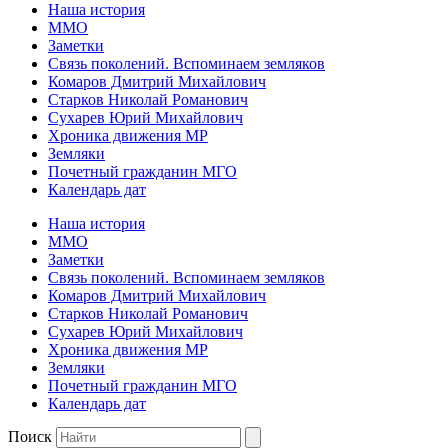
Наша история
ММО
Заметки
Связь поколений. Вспоминаем земляков
Комаров Дмитрий Михайлович
Старков Николай Романович
Сухарев Юрий Михайлович
Хроника движения МР
Земляки
Почетный гражданин МГО
Календарь дат
Наша история
ММО
Заметки
Связь поколений. Вспоминаем земляков
Комаров Дмитрий Михайлович
Старков Николай Романович
Сухарев Юрий Михайлович
Хроника движения МР
Земляки
Почетный гражданин МГО
Календарь дат
Поиск