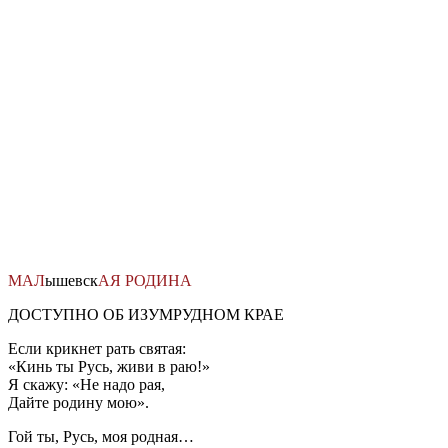
Перейти
к
содержимому
МАЛ
ышевск
АЯ
РОДИНА
ДОСТУПНО ОБ ИЗУМРУДНОМ КРАЕ
Если крикнет рать святая:
«Кинь ты Русь, живи в раю!»
Я скажу: «Не надо рая,
Дайте родину мою».
Гой ты, Русь, моя родная…