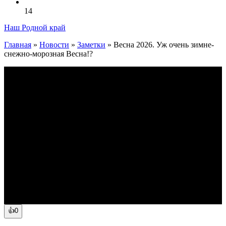
14
Наш Родной край
Главная
»
Новости
»
Заметки
»
Весна 2026. Уж очень зимне-
снежно-морозная Весна!?
👍0