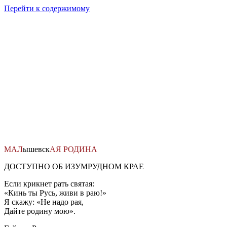
Перейти к содержимому
МАЛ
ышевск
АЯ
РОДИНА
ДОСТУПНО ОБ ИЗУМРУДНОМ КРАЕ
Если крикнет рать святая:
«Кинь ты Русь, живи в раю!»
Я скажу: «Не надо рая,
Дайте родину мою».