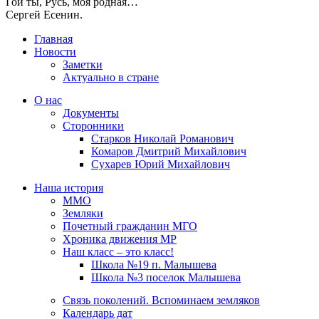
Гой ты, Русь, моя родная…
Сергей Есенин.
Главная
Новости
Заметки
Актуально в стране
О нас
Документы
Сторонники
Старков Николай Романович
Комаров Дмитрий Михайлович
Сухарев Юрий Михайлович
Наша история
ММО
Земляки
Почетный гражданин МГО
Хроника движения МР
Наш класс – это класс!
Школа №19 п. Малышева
Школа №3 поселок Малышева
Связь поколений. Вспоминаем земляков
Календарь дат