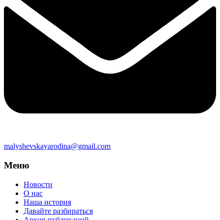
malyshevskayarodina@gmail.com
Меню
Новости
О нас
Наша история
Давайте разбираться
Архив публикаций