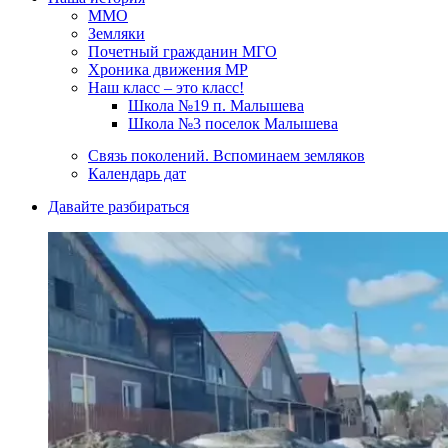
ММО
Земляки
Почетный гражданин МГО
Хроника движения МР
Наш класс – это класс!
Школа №19 п. Малышева
Школа №3 поселок Малышева
Связь поколений. Вспоминаем земляков
Календарь дат
Давайте разбираться