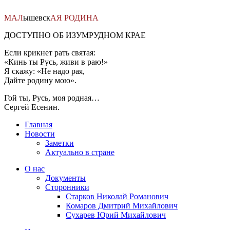
Перейти
к
МАЛ
ышевск
АЯ
РОДИНА
содержимому
ДОСТУПНО ОБ ИЗУМРУДНОМ КРАЕ
Если крикнет рать святая:
«Кинь ты Русь, живи в раю!»
Я скажу: «Не надо рая,
Дайте родину мою».
Гой ты, Русь, моя родная…
Сергей Есенин.
Главная
Новости
Заметки
Актуально в стране
О нас
Документы
Сторонники
Старков Николай Романович
Комаров Дмитрий Михайлович
Сухарев Юрий Михайлович