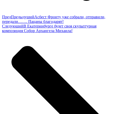
Пред
Предыдущий
Асбест Фронту уже собрали, отправили,
передали……. Пацаны благодарят!
Следующий
В Екатеринбурге будет своя скульптурная
композиция Собор Архангела Михаила!