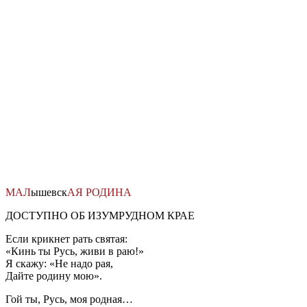
Перейти
к
содержимому
МАЛ
ышевск
АЯ
РОДИНА
ДОСТУПНО ОБ ИЗУМРУДНОМ КРАЕ
Если крикнет рать святая:
«Кинь ты Русь, живи в раю!»
Я скажу: «Не надо рая,
Дайте родину мою».
Гой ты, Русь, моя родная…