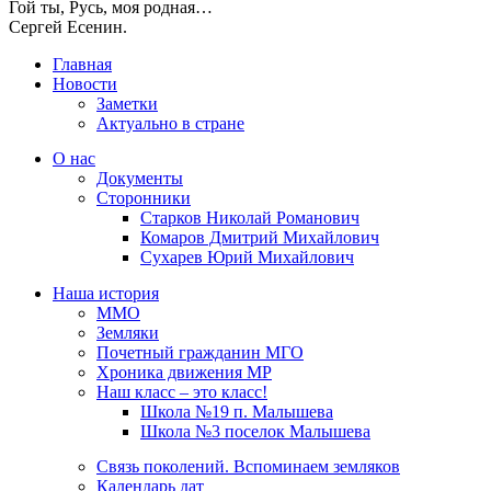
Гой ты, Русь, моя родная…
Сергей Есенин.
Главная
Новости
Заметки
Актуально в стране
О нас
Документы
Сторонники
Старков Николай Романович
Комаров Дмитрий Михайлович
Сухарев Юрий Михайлович
Наша история
ММО
Земляки
Почетный гражданин МГО
Хроника движения МР
Наш класс – это класс!
Школа №19 п. Малышева
Школа №3 поселок Малышева
Связь поколений. Вспоминаем земляков
Календарь дат