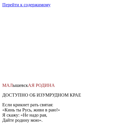
Перейти к содержимому
МАЛ
ышевск
АЯ
РОДИНА
ДОСТУПНО ОБ ИЗУМРУДНОМ КРАЕ
Если крикнет рать святая:
«Кинь ты Русь, живи в раю!»
Я скажу: «Не надо рая,
Дайте родину мою».