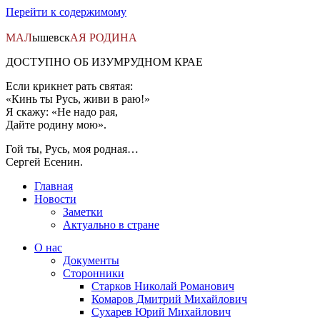
Перейти к содержимому
МАЛ
ышевск
АЯ
РОДИНА
ДОСТУПНО ОБ ИЗУМРУДНОМ КРАЕ
Если крикнет рать святая:
«Кинь ты Русь, живи в раю!»
Я скажу: «Не надо рая,
Дайте родину мою».
Гой ты, Русь, моя родная…
Сергей Есенин.
Главная
Новости
Заметки
Актуально в стране
О нас
Документы
Сторонники
Старков Николай Романович
Комаров Дмитрий Михайлович
Сухарев Юрий Михайлович