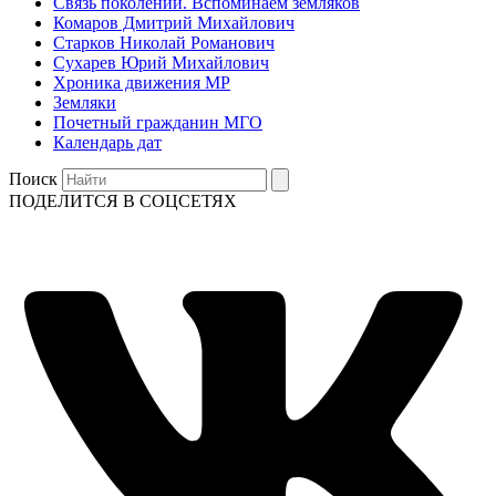
Связь поколений. Вспоминаем земляков
Комаров Дмитрий Михайлович
Старков Николай Романович
Сухарев Юрий Михайлович
Хроника движения МР
Земляки
Почетный гражданин МГО
Календарь дат
Поиск
ПОДЕЛИТСЯ В СОЦСЕТЯХ