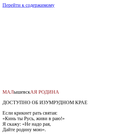
Перейти к содержимому
МАЛ
ышевск
АЯ
РОДИНА
ДОСТУПНО ОБ ИЗУМРУДНОМ КРАЕ
Если крикнет рать святая:
«Кинь ты Русь, живи в раю!»
Я скажу: «Не надо рая,
Дайте родину мою».