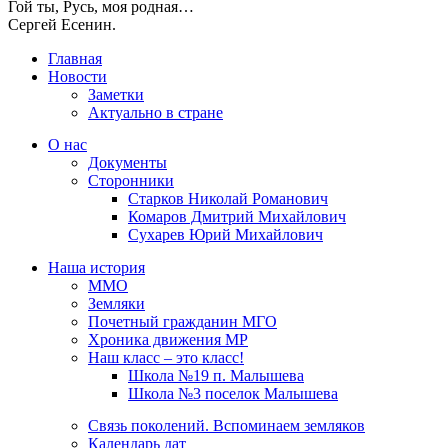
Гой ты, Русь, моя родная…
Сергей Есенин.
Главная
Новости
Заметки
Актуально в стране
О нас
Документы
Сторонники
Старков Николай Романович
Комаров Дмитрий Михайлович
Сухарев Юрий Михайлович
Наша история
ММО
Земляки
Почетный гражданин МГО
Хроника движения МР
Наш класс – это класс!
Школа №19 п. Малышева
Школа №3 поселок Малышева
Связь поколений. Вспоминаем земляков
Календарь дат