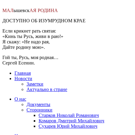
Перейти
к
МАЛ
ышевск
АЯ
РОДИНА
содержимому
ДОСТУПНО ОБ ИЗУМРУДНОМ КРАЕ
Если крикнет рать святая:
«Кинь ты Русь, живи в раю!»
Я скажу: «Не надо рая,
Дайте родину мою».
Гой ты, Русь, моя родная…
Сергей Есенин.
Главная
Новости
Заметки
Актуально в стране
О нас
Документы
Сторонники
Старков Николай Романович
Комаров Дмитрий Михайлович
Сухарев Юрий Михайлович