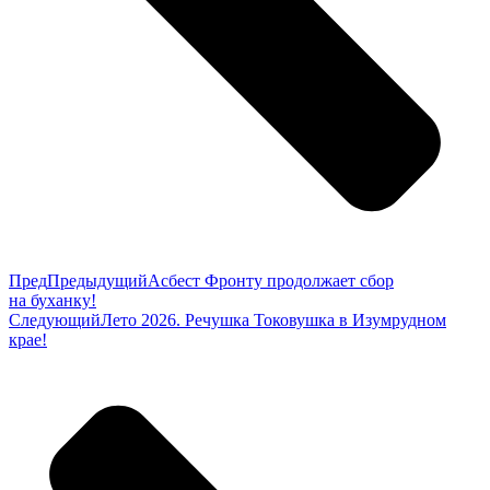
Пред
Предыдущий
Асбест Фронту продолжает сбор
на буханку!
Следующий
Лето 2026. Речушка Токовушка в Изумрудном
крае!