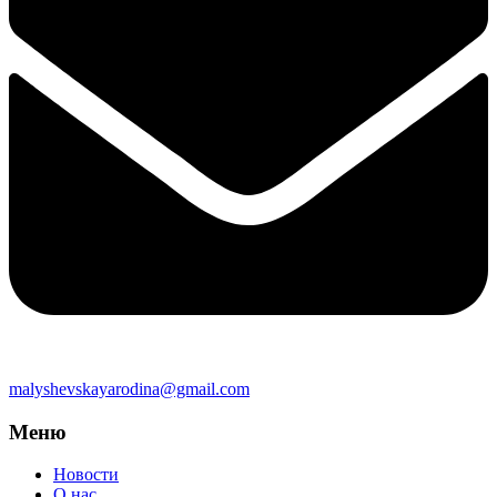
malyshevskayarodina@gmail.com
Меню
Новости
О нас