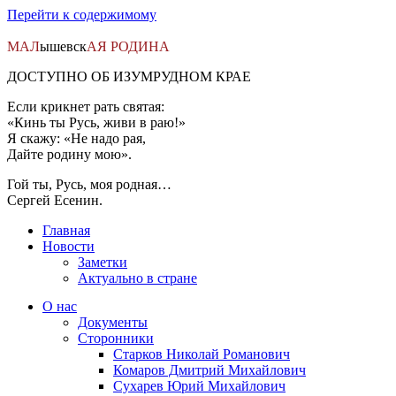
Перейти к содержимому
МАЛ
ышевск
АЯ
РОДИНА
ДОСТУПНО ОБ ИЗУМРУДНОМ КРАЕ
Если крикнет рать святая:
«Кинь ты Русь, живи в раю!»
Я скажу: «Не надо рая,
Дайте родину мою».
Гой ты, Русь, моя родная…
Сергей Есенин.
Главная
Новости
Заметки
Актуально в стране
О нас
Документы
Сторонники
Старков Николай Романович
Комаров Дмитрий Михайлович
Сухарев Юрий Михайлович