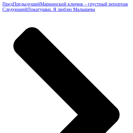
Пред
Предыдущий
Мариинский ключик – грустный репортаж
Следующий
Покатушки. Я люблю Малышева