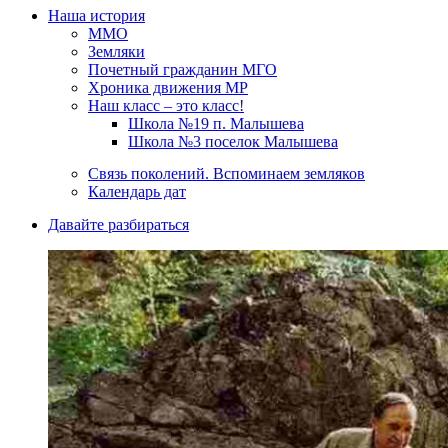
Наша история
ММО
Земляки
Почетный гражданин МГО
Хроника движения МР
Наш класс – это класс!
Школа №19 п. Малышева
Школа №3 поселок Малышева
Связь поколений. Вспоминаем земляков
Календарь дат
Давайте разбираться