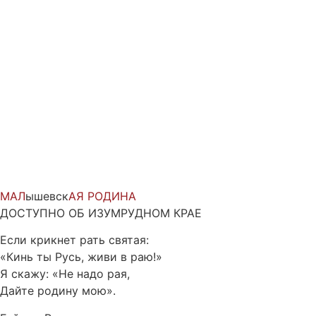
Перейти
к
содержимому
МАЛ
ышевск
АЯ
РОДИНА
ДОСТУПНО ОБ ИЗУМРУДНОМ КРАЕ
Если крикнет рать святая:
«Кинь ты Русь, живи в раю!»
Я скажу: «Не надо рая,
Дайте родину мою».