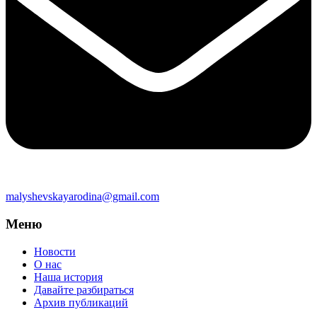
malyshevskayarodina@gmail.com
Меню
Новости
О нас
Наша история
Давайте разбираться
Архив публикаций