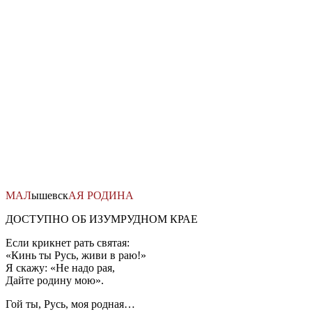
Перейти
к
содержимому
МАЛ
ышевск
АЯ
РОДИНА
ДОСТУПНО ОБ ИЗУМРУДНОМ КРАЕ
Если крикнет рать святая:
«Кинь ты Русь, живи в раю!»
Я скажу: «Не надо рая,
Дайте родину мою».
Гой ты, Русь, моя родная…