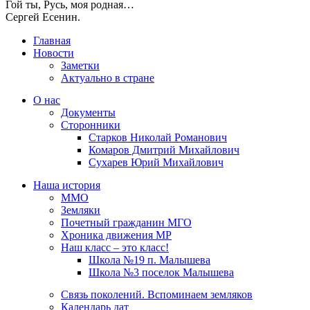
Гой ты, Русь, моя родная…
Сергей Есенин.
Главная
Новости
Заметки
Актуально в стране
О нас
Документы
Сторонники
Старков Николай Романович
Комаров Дмитрий Михайлович
Сухарев Юрий Михайлович
Наша история
ММО
Земляки
Почетный гражданин МГО
Хроника движения МР
Наш класс – это класс!
Школа №19 п. Малышева
Школа №3 поселок Малышева
Связь поколений. Вспоминаем земляков
Календарь дат