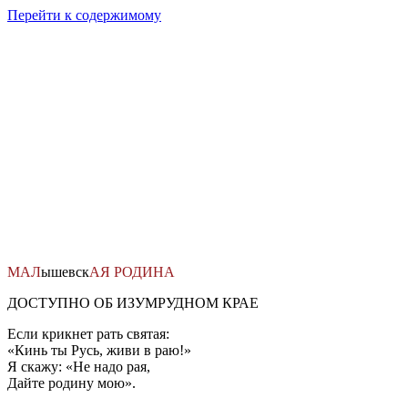
Перейти к содержимому
МАЛ
ышевск
АЯ
РОДИНА
ДОСТУПНО ОБ ИЗУМРУДНОМ КРАЕ
Если крикнет рать святая:
«Кинь ты Русь, живи в раю!»
Я скажу: «Не надо рая,
Дайте родину мою».