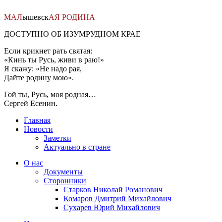
Перейти
к
МАЛ
ышевск
АЯ
РОДИНА
содержимому
ДОСТУПНО ОБ ИЗУМРУДНОМ КРАЕ
Если крикнет рать святая:
«Кинь ты Русь, живи в раю!»
Я скажу: «Не надо рая,
Дайте родину мою».
Гой ты, Русь, моя родная…
Сергей Есенин.
Главная
Новости
Заметки
Актуально в стране
О нас
Документы
Сторонники
Старков Николай Романович
Комаров Дмитрий Михайлович
Сухарев Юрий Михайлович