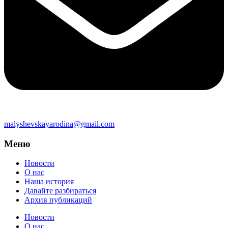
malyshevskayarodina@gmail.com
Меню
Новости
О нас
Наша история
Давайте разбираться
Архив публикаций
Новости
О нас