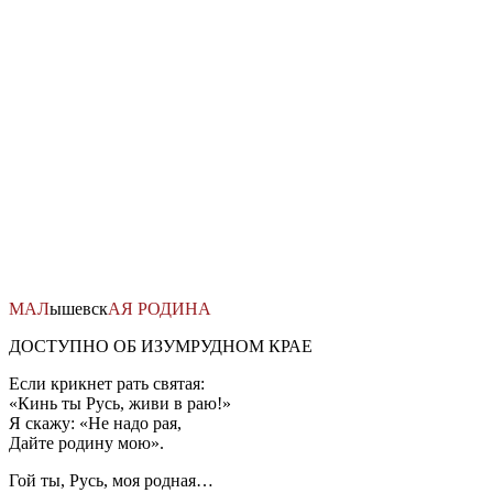
Перейти
к
содержимому
МАЛ
ышевск
АЯ
РОДИНА
ДОСТУПНО ОБ ИЗУМРУДНОМ КРАЕ
Если крикнет рать святая:
«Кинь ты Русь, живи в раю!»
Я скажу: «Не надо рая,
Дайте родину мою».
Гой ты, Русь, моя родная…