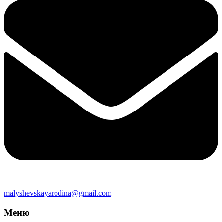
malyshevskayarodina@gmail.com
Меню