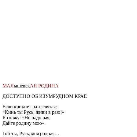
Перейти
к
содержимому
МАЛ
ышевск
АЯ
РОДИНА
ДОСТУПНО ОБ ИЗУМРУДНОМ КРАЕ
Если крикнет рать святая:
«Кинь ты Русь, живи в раю!»
Я скажу: «Не надо рая,
Дайте родину мою».
Гой ты, Русь, моя родная…