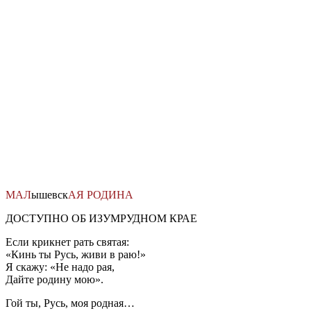
Перейти
к
содержимому
МАЛ
ышевск
АЯ
РОДИНА
ДОСТУПНО ОБ ИЗУМРУДНОМ КРАЕ
Если крикнет рать святая:
«Кинь ты Русь, живи в раю!»
Я скажу: «Не надо рая,
Дайте родину мою».
Гой ты, Русь, моя родная…