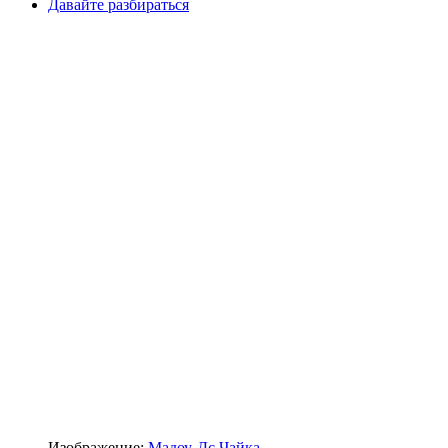
Давайте разбираться
Изображение:
Мадоу-Дс Чайка