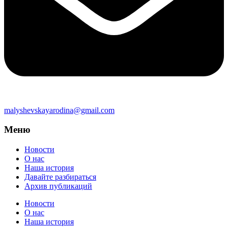
malyshevskayarodina@gmail.com
Меню
Новости
О нас
Наша история
Давайте разбираться
Архив публикаций
Новости
О нас
Наша история