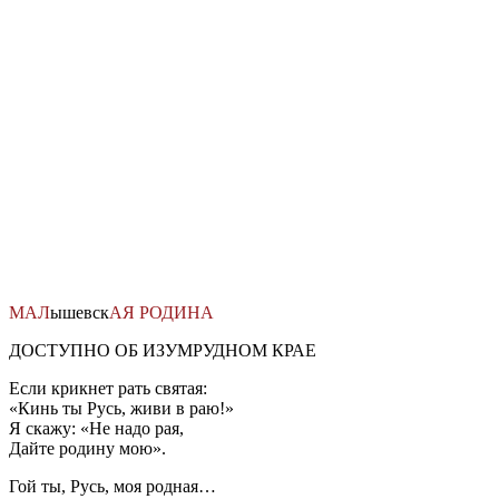
Перейти
к
содержимому
МАЛ
ышевск
АЯ
РОДИНА
ДОСТУПНО ОБ ИЗУМРУДНОМ КРАЕ
Если крикнет рать святая:
«Кинь ты Русь, живи в раю!»
Я скажу: «Не надо рая,
Дайте родину мою».
Гой ты, Русь, моя родная…