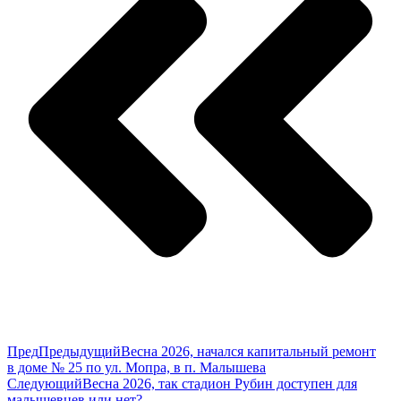
Пред
Предыдущий
Весна 2026, начался капитальный ремонт
в доме № 25 по ул. Мопра, в п. Малышева
Следующий
Весна 2026, так стадион Рубин доступен для
малышевцев или нет?