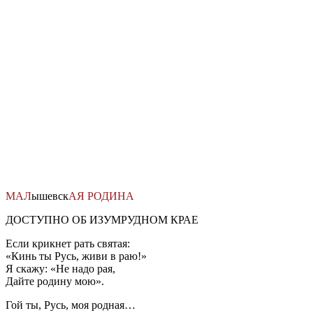
Перейти
к
содержимому
МАЛ
ышевск
АЯ
РОДИНА
ДОСТУПНО ОБ ИЗУМРУДНОМ КРАЕ
Если крикнет рать святая:
«Кинь ты Русь, живи в раю!»
Я скажу: «Не надо рая,
Дайте родину мою».
Гой ты, Русь, моя родная…