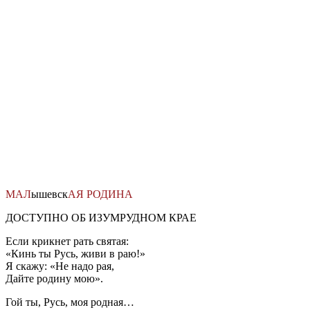
Перейти
к
содержимому
МАЛ
ышевск
АЯ
РОДИНА
ДОСТУПНО ОБ ИЗУМРУДНОМ КРАЕ
Если крикнет рать святая:
«Кинь ты Русь, живи в раю!»
Я скажу: «Не надо рая,
Дайте родину мою».
Гой ты, Русь, моя родная…