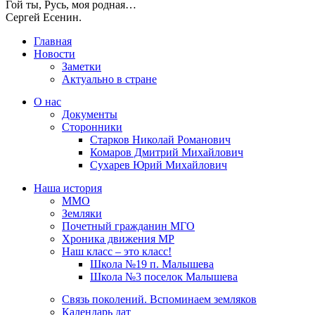
Гой ты, Русь, моя родная…
Сергей Есенин.
Главная
Новости
Заметки
Актуально в стране
О нас
Документы
Сторонники
Старков Николай Романович
Комаров Дмитрий Михайлович
Сухарев Юрий Михайлович
Наша история
ММО
Земляки
Почетный гражданин МГО
Хроника движения МР
Наш класс – это класс!
Школа №19 п. Малышева
Школа №3 поселок Малышева
Связь поколений. Вспоминаем земляков
Календарь дат