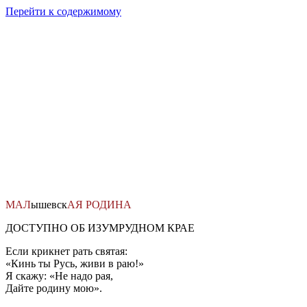
Перейти к содержимому
МАЛ
ышевск
АЯ
РОДИНА
ДОСТУПНО ОБ ИЗУМРУДНОМ КРАЕ
Если крикнет рать святая:
«Кинь ты Русь, живи в раю!»
Я скажу: «Не надо рая,
Дайте родину мою».