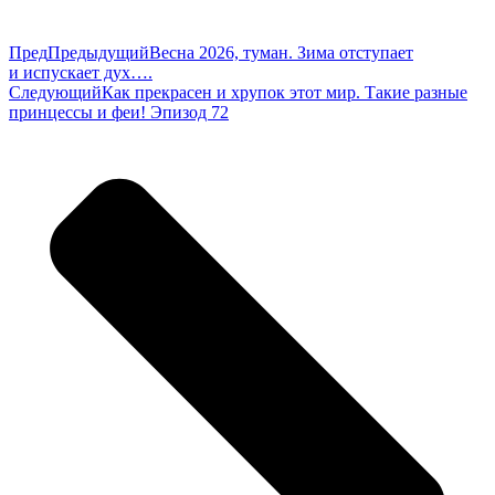
Пред
Предыдущий
Весна 2026, туман. Зима отступает
и испускает дух….
Следующий
Как прекрасен и хрупок этот мир. Такие разные
принцессы и феи! Эпизод 72