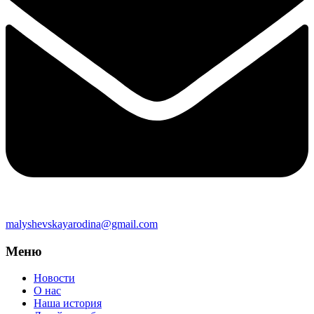
malyshevskayarodina@gmail.com
Меню
Новости
О нас
Наша история