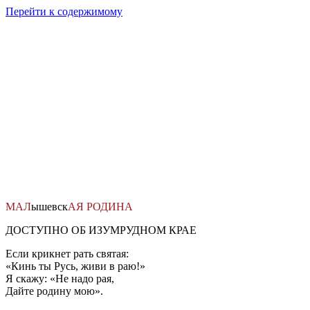
Перейти к содержимому
МАЛ
ышевск
АЯ
РОДИНА
ДОСТУПНО ОБ ИЗУМРУДНОМ КРАЕ
Если крикнет рать святая:
«Кинь ты Русь, живи в раю!»
Я скажу: «Не надо рая,
Дайте родину мою».