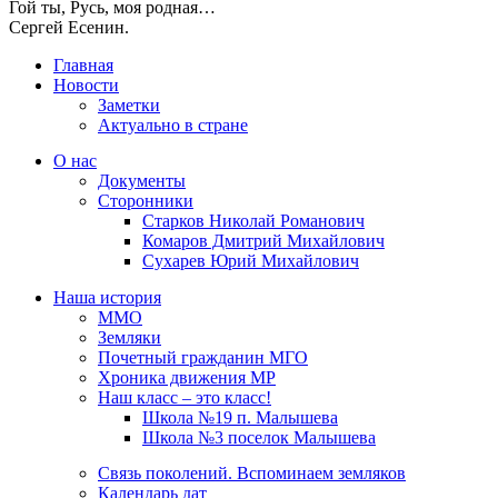
Гой ты, Русь, моя родная…
Сергей Есенин.
Главная
Новости
Заметки
Актуально в стране
О нас
Документы
Сторонники
Старков Николай Романович
Комаров Дмитрий Михайлович
Сухарев Юрий Михайлович
Наша история
ММО
Земляки
Почетный гражданин МГО
Хроника движения МР
Наш класс – это класс!
Школа №19 п. Малышева
Школа №3 поселок Малышева
Связь поколений. Вспоминаем земляков
Календарь дат