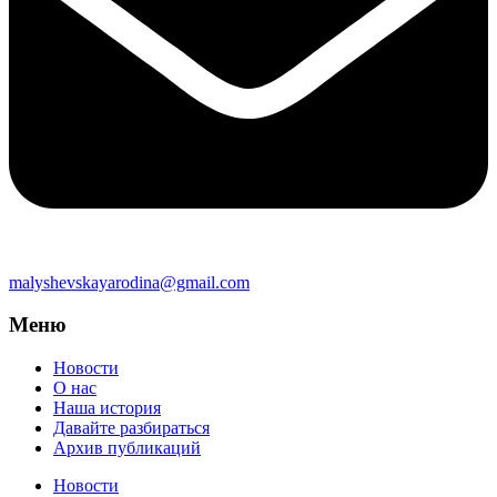
malyshevskayarodina@gmail.com
Меню
Новости
О нас
Наша история
Давайте разбираться
Архив публикаций
Новости