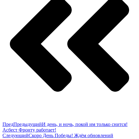
Пред
Предыдущий
И день, и ночь, покой им только снится!
Асбест Фронту работает!
Следующий
Скоро День Победы! Ждём обновлений