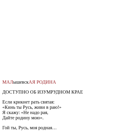
Перейти
к
содержимому
МАЛ
ышевск
АЯ
РОДИНА
ДОСТУПНО ОБ ИЗУМРУДНОМ КРАЕ
Если крикнет рать святая:
«Кинь ты Русь, живи в раю!»
Я скажу: «Не надо рая,
Дайте родину мою».
Гой ты, Русь, моя родная…