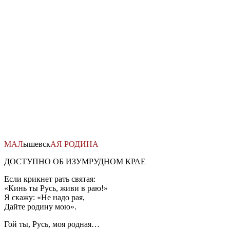
Перейти
к
содержимому
МАЛ
ышевск
АЯ
РОДИНА
ДОСТУПНО ОБ ИЗУМРУДНОМ КРАЕ
Если крикнет рать святая:
«Кинь ты Русь, живи в раю!»
Я скажу: «Не надо рая,
Дайте родину мою».
Гой ты, Русь, моя родная…