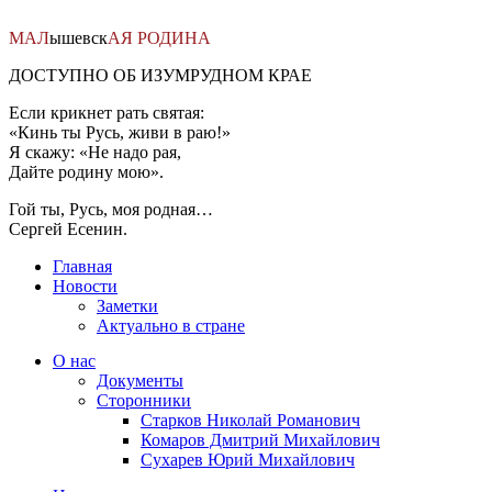
Перейти
к
МАЛ
ышевск
АЯ
РОДИНА
содержимому
ДОСТУПНО ОБ ИЗУМРУДНОМ КРАЕ
Если крикнет рать святая:
«Кинь ты Русь, живи в раю!»
Я скажу: «Не надо рая,
Дайте родину мою».
Гой ты, Русь, моя родная…
Сергей Есенин.
Главная
Новости
Заметки
Актуально в стране
О нас
Документы
Сторонники
Старков Николай Романович
Комаров Дмитрий Михайлович
Сухарев Юрий Михайлович