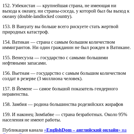
152. Узбекистан — крупнейшая страна, не имеющая ни
выхода к океану, ни страны-соседа, у которой был бы выход к
океану (double-landlocked country).
153. В Вануату вы больше всего рискуете стать жертвой
природных катастроф.
154. Ватикан — страна с самым большим количеством
иммигрантов. Ни один гражданин не был рожден в Ватикане.
155. Венесуэла — государство с самыми большими
нефтяными запасами.
156. Вьетнам — государство с самым большим количеством
солдат в резерве (3 миллиона человек).
157. В Йемене — самое большой показатель гендерного
неравенства.
158. Замбия — родина большинства родезийских жирафов
159. И наконец Зимбабве — страна безработных. Около 95%
населения не имеют работы.
Публикация канала
«
EnglishDom – английский онлайн
» на