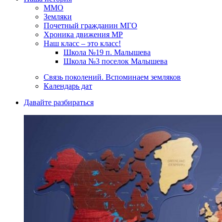
ММО
Земляки
Почетный гражданин МГО
Хроника движения МР
Наш класс – это класс!
Школа №19 п. Малышева
Школа №3 поселок Малышева
Связь поколений. Вспоминаем земляков
Календарь дат
Давайте разбираться