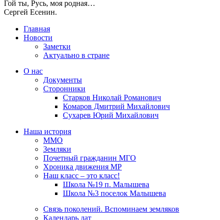
Гой ты, Русь, моя родная…
Сергей Есенин.
Главная
Новости
Заметки
Актуально в стране
О нас
Документы
Сторонники
Старков Николай Романович
Комаров Дмитрий Михайлович
Сухарев Юрий Михайлович
Наша история
ММО
Земляки
Почетный гражданин МГО
Хроника движения МР
Наш класс – это класс!
Школа №19 п. Малышева
Школа №3 поселок Малышева
Связь поколений. Вспоминаем земляков
Календарь дат