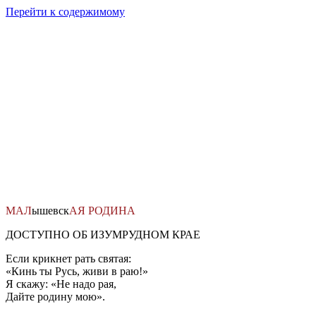
Перейти к содержимому
МАЛ
ышевск
АЯ
РОДИНА
ДОСТУПНО ОБ ИЗУМРУДНОМ КРАЕ
Если крикнет рать святая:
«Кинь ты Русь, живи в раю!»
Я скажу: «Не надо рая,
Дайте родину мою».