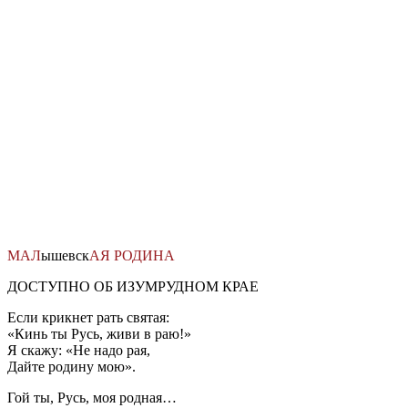
Перейти
к
содержимому
МАЛ
ышевск
АЯ
РОДИНА
ДОСТУПНО ОБ ИЗУМРУДНОМ КРАЕ
Если крикнет рать святая:
«Кинь ты Русь, живи в раю!»
Я скажу: «Не надо рая,
Дайте родину мою».
Гой ты, Русь, моя родная…