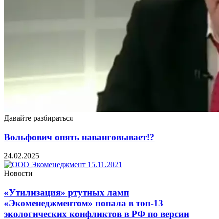
Давайте разбираться
Вольфович опять наванговывает!?
24.02.2025
Новости
«Утилизация» ртутных ламп
«Экоменеджментом» попала в топ-13
экологических конфликтов в РФ по версии