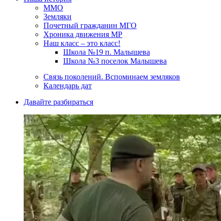
ММО
Земляки
Почетный гражданин МГО
Хроника движения МР
Наш класс – это класс!
Школа №19 п. Малышева
Школа №3 поселок Малышева
Связь поколений. Вспоминаем земляков
Календарь дат
Давайте разбираться