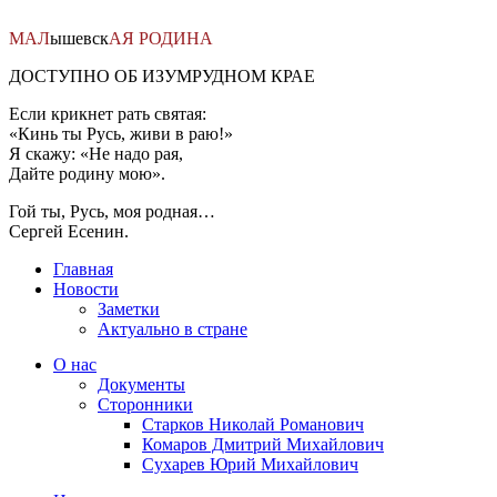
Перейти
к
МАЛ
ышевск
АЯ
РОДИНА
содержимому
ДОСТУПНО ОБ ИЗУМРУДНОМ КРАЕ
Если крикнет рать святая:
«Кинь ты Русь, живи в раю!»
Я скажу: «Не надо рая,
Дайте родину мою».
Гой ты, Русь, моя родная…
Сергей Есенин.
Главная
Новости
Заметки
Актуально в стране
О нас
Документы
Сторонники
Старков Николай Романович
Комаров Дмитрий Михайлович
Сухарев Юрий Михайлович