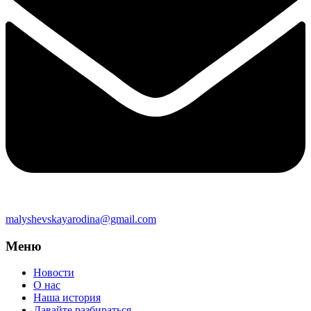
malyshevskayarodina@gmail.com
Меню
Новости
О нас
Наша история
Давайте разбираться