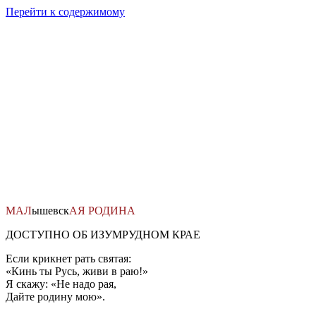
Перейти к содержимому
МАЛ
ышевск
АЯ
РОДИНА
ДОСТУПНО ОБ ИЗУМРУДНОМ КРАЕ
Если крикнет рать святая:
«Кинь ты Русь, живи в раю!»
Я скажу: «Не надо рая,
Дайте родину мою».