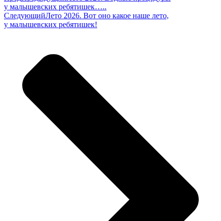
у малышевских ребятишек…..
Следующий
Лето 2026. Вот оно какое наше лето,
у малышевских ребятишек!