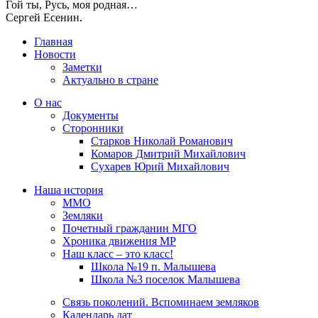
Гой ты, Русь, моя родная…
Сергей Есенин.
Главная
Новости
Заметки
Актуально в стране
О нас
Документы
Сторонники
Старков Николай Романович
Комаров Дмитрий Михайлович
Сухарев Юрий Михайлович
Наша история
ММО
Земляки
Почетный гражданин МГО
Хроника движения МР
Наш класс – это класс!
Школа №19 п. Малышева
Школа №3 поселок Малышева
Связь поколений. Вспоминаем земляков
Календарь дат