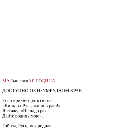
Перейти
к
содержимому
МАЛ
ышевск
АЯ
РОДИНА
ДОСТУПНО ОБ ИЗУМРУДНОМ КРАЕ
Если крикнет рать святая:
«Кинь ты Русь, живи в раю!»
Я скажу: «Не надо рая,
Дайте родину мою».
Гой ты, Русь, моя родная…