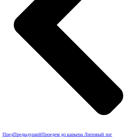
Пред
Предыдущий
Проедем до карьера Липовый лог