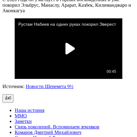
покорил Эльбрус, Манаслу, Арарат, Казбек, Килиманджаро и
Аконкагуа
Источник:
Новости Шеремета 9½
👍0
Наша история
ММО
Заметки
Связь поколений. Вспоминаем земляков
Комаров Дмитрий Михайлович