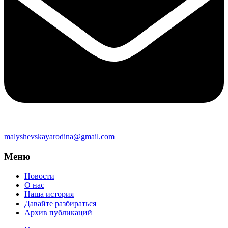
malyshevskayarodina@gmail.com
Меню
Новости
О нас
Наша история
Давайте разбираться
Архив публикаций