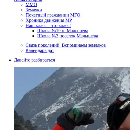
ММО
Земляки
Почетный гражданин МГО
Хроника движения МР
Наш класс – это класс!
Школа №19 п. Малышева
Школа №3 поселок Малышева
Связь поколений. Вспоминаем земляков
Календарь дат
Давайте разбираться