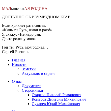
Перейти
к
МАЛ
ышевск
АЯ
РОДИНА
содержимому
ДОСТУПНО ОБ ИЗУМРУДНОМ КРАЕ
Если крикнет рать святая:
«Кинь ты Русь, живи в раю!»
Я скажу: «Не надо рая,
Дайте родину мою».
Гой ты, Русь, моя родная…
Сергей Есенин.
Главная
Новости
Заметки
Актуально в стране
О нас
Документы
Сторонники
Старков Николай Романович
Комаров Дмитрий Михайлович
Сухарев Юрий Михайлович