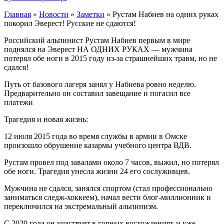
Главная
»
Новости
»
Заметки
»
Рустам Набиев на одних руках
покорил Эверест! Русские не сдаются!
Российский альпинист Рустам Набиев первым в мире
поднялся на Эверест НА ОДНИХ РУКАХ — мужчина
потерял обе ноги в 2015 году из-за страшнейших травм, но не
сдался!
Путь от базового лагеря занял у Набиева ровно неделю.
Предварительно он составил завещание и погасил все
платежи
Трагедия и новая жизнь:
12 июля 2015 года во время службы в армии в Омске
произошло обрушение казармы учебного центра ВДВ.
Рустам провел под завалами около 7 часов, выжил, но потерял
обе ноги. Трагедия унесла жизни 24 его сослуживцев.
Мужчина не сдался, занялся спортом (стал профессионально
заниматься следж-хоккеем), начал вести блог-миллионник и
переключился на экстремальный альпинизм.
С 2020 года он участвует в горных восхождениях и уже