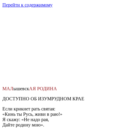
Перейти к содержимому
МАЛ
ышевск
АЯ
РОДИНА
ДОСТУПНО ОБ ИЗУМРУДНОМ КРАЕ
Если крикнет рать святая:
«Кинь ты Русь, живи в раю!»
Я скажу: «Не надо рая,
Дайте родину мою».