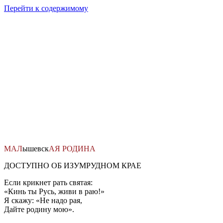
Перейти к содержимому
МАЛ
ышевск
АЯ
РОДИНА
ДОСТУПНО ОБ ИЗУМРУДНОМ КРАЕ
Если крикнет рать святая:
«Кинь ты Русь, живи в раю!»
Я скажу: «Не надо рая,
Дайте родину мою».