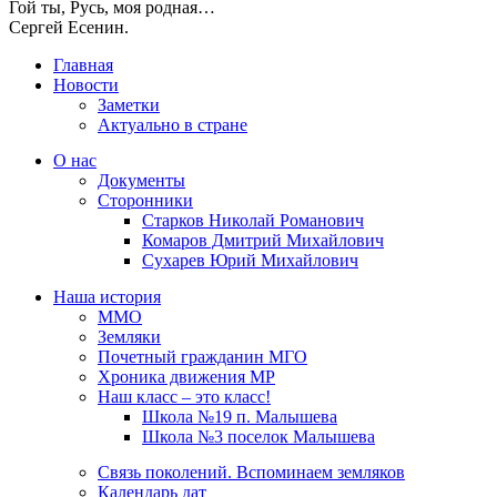
Гой ты, Русь, моя родная…
Сергей Есенин.
Главная
Новости
Заметки
Актуально в стране
О нас
Документы
Сторонники
Старков Николай Романович
Комаров Дмитрий Михайлович
Сухарев Юрий Михайлович
Наша история
ММО
Земляки
Почетный гражданин МГО
Хроника движения МР
Наш класс – это класс!
Школа №19 п. Малышева
Школа №3 поселок Малышева
Связь поколений. Вспоминаем земляков
Календарь дат