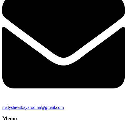
malyshevskayarodina@gmail.com
Меню