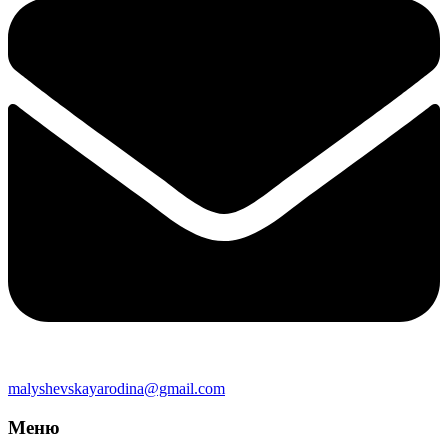
malyshevskayarodina@gmail.com
Меню