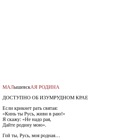
Перейти
к
содержимому
МАЛ
ышевск
АЯ
РОДИНА
ДОСТУПНО ОБ ИЗУМРУДНОМ КРАЕ
Если крикнет рать святая:
«Кинь ты Русь, живи в раю!»
Я скажу: «Не надо рая,
Дайте родину мою».
Гой ты, Русь, моя родная…