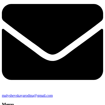
malyshevskayarodina@gmail.com
Меню