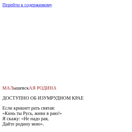
Перейти к содержимому
МАЛ
ышевск
АЯ
РОДИНА
ДОСТУПНО ОБ ИЗУМРУДНОМ КРАЕ
Если крикнет рать святая:
«Кинь ты Русь, живи в раю!»
Я скажу: «Не надо рая,
Дайте родину мою».