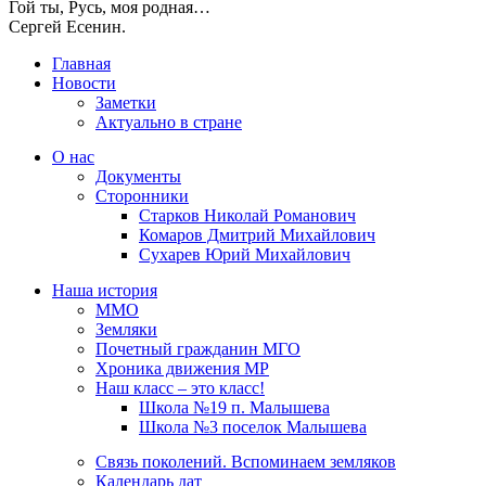
Гой ты, Русь, моя родная…
Сергей Есенин.
Главная
Новости
Заметки
Актуально в стране
О нас
Документы
Сторонники
Старков Николай Романович
Комаров Дмитрий Михайлович
Сухарев Юрий Михайлович
Наша история
ММО
Земляки
Почетный гражданин МГО
Хроника движения МР
Наш класс – это класс!
Школа №19 п. Малышева
Школа №3 поселок Малышева
Связь поколений. Вспоминаем земляков
Календарь дат