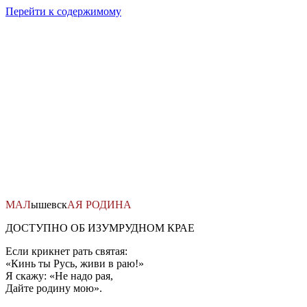
Перейти к содержимому
МАЛ
ышевск
АЯ
РОДИНА
ДОСТУПНО ОБ ИЗУМРУДНОМ КРАЕ
Если крикнет рать святая:
«Кинь ты Русь, живи в раю!»
Я скажу: «Не надо рая,
Дайте родину мою».