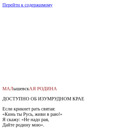
Перейти к содержимому
МАЛ
ышевск
АЯ
РОДИНА
ДОСТУПНО ОБ ИЗУМРУДНОМ КРАЕ
Если крикнет рать святая:
«Кинь ты Русь, живи в раю!»
Я скажу: «Не надо рая,
Дайте родину мою».