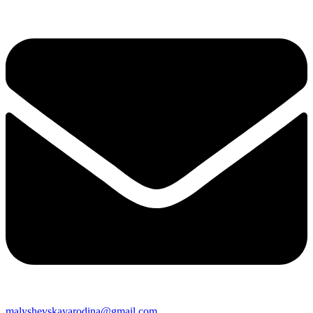
malyshevskayarodina@gmail.com