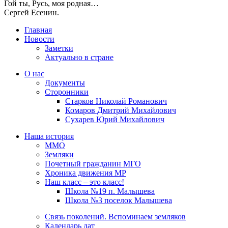
Гой ты, Русь, моя родная…
Сергей Есенин.
Главная
Новости
Заметки
Актуально в стране
О нас
Документы
Сторонники
Старков Николай Романович
Комаров Дмитрий Михайлович
Сухарев Юрий Михайлович
Наша история
ММО
Земляки
Почетный гражданин МГО
Хроника движения МР
Наш класс – это класс!
Школа №19 п. Малышева
Школа №3 поселок Малышева
Связь поколений. Вспоминаем земляков
Календарь дат