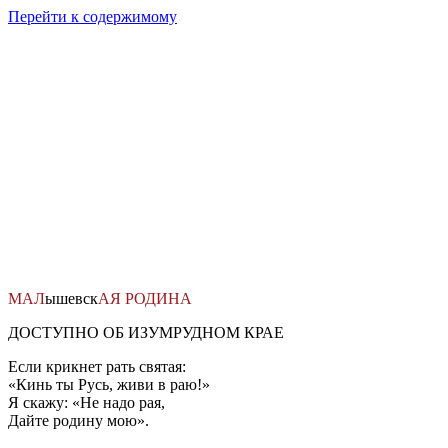
Перейти к содержимому
МАЛ
ышевск
АЯ
РОДИНА
ДОСТУПНО ОБ ИЗУМРУДНОМ КРАЕ
Если крикнет рать святая:
«Кинь ты Русь, живи в раю!»
Я скажу: «Не надо рая,
Дайте родину мою».