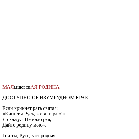
Перейти
к
содержимому
МАЛ
ышевск
АЯ
РОДИНА
ДОСТУПНО ОБ ИЗУМРУДНОМ КРАЕ
Если крикнет рать святая:
«Кинь ты Русь, живи в раю!»
Я скажу: «Не надо рая,
Дайте родину мою».
Гой ты, Русь, моя родная…