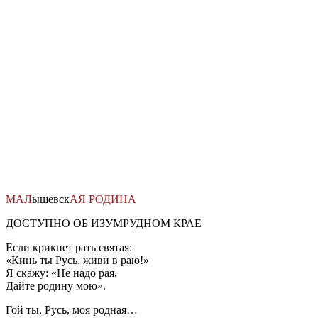
Перейти
к
содержимому
МАЛ
ышевск
АЯ
РОДИНА
ДОСТУПНО ОБ ИЗУМРУДНОМ КРАЕ
Если крикнет рать святая:
«Кинь ты Русь, живи в раю!»
Я скажу: «Не надо рая,
Дайте родину мою».
Гой ты, Русь, моя родная…