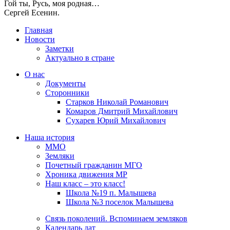
Гой ты, Русь, моя родная…
Сергей Есенин.
Главная
Новости
Заметки
Актуально в стране
О нас
Документы
Сторонники
Старков Николай Романович
Комаров Дмитрий Михайлович
Сухарев Юрий Михайлович
Наша история
ММО
Земляки
Почетный гражданин МГО
Хроника движения МР
Наш класс – это класс!
Школа №19 п. Малышева
Школа №3 поселок Малышева
Связь поколений. Вспоминаем земляков
Календарь дат