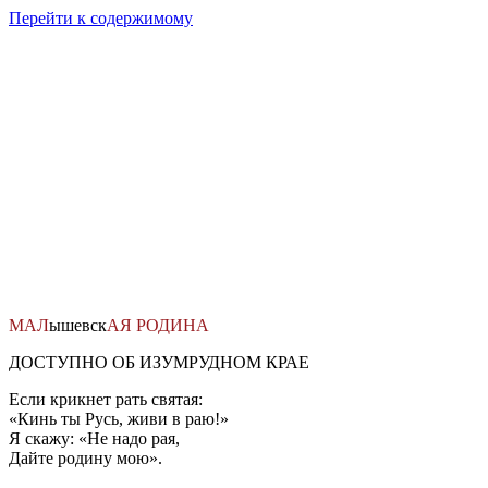
Перейти к содержимому
МАЛ
ышевск
АЯ
РОДИНА
ДОСТУПНО ОБ ИЗУМРУДНОМ КРАЕ
Если крикнет рать святая:
«Кинь ты Русь, живи в раю!»
Я скажу: «Не надо рая,
Дайте родину мою».