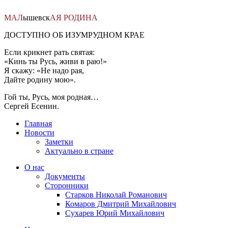
Перейти
к
МАЛ
ышевск
АЯ
РОДИНА
содержимому
ДОСТУПНО ОБ ИЗУМРУДНОМ КРАЕ
Если крикнет рать святая:
«Кинь ты Русь, живи в раю!»
Я скажу: «Не надо рая,
Дайте родину мою».
Гой ты, Русь, моя родная…
Сергей Есенин.
Главная
Новости
Заметки
Актуально в стране
О нас
Документы
Сторонники
Старков Николай Романович
Комаров Дмитрий Михайлович
Сухарев Юрий Михайлович