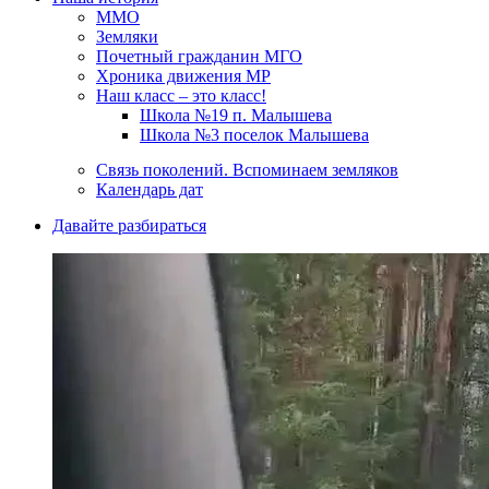
ММО
Земляки
Почетный гражданин МГО
Хроника движения МР
Наш класс – это класс!
Школа №19 п. Малышева
Школа №3 поселок Малышева
Связь поколений. Вспоминаем земляков
Календарь дат
Давайте разбираться