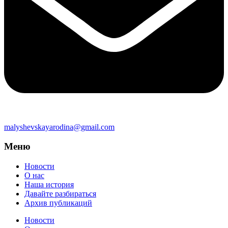
malyshevskayarodina@gmail.com
Меню
Новости
О нас
Наша история
Давайте разбираться
Архив публикаций
Новости