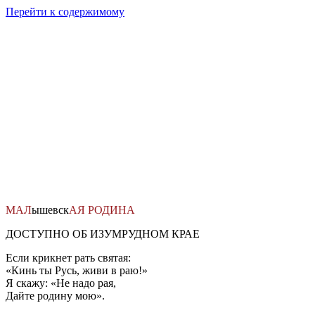
Перейти к содержимому
МАЛ
ышевск
АЯ
РОДИНА
ДОСТУПНО ОБ ИЗУМРУДНОМ КРАЕ
Если крикнет рать святая:
«Кинь ты Русь, живи в раю!»
Я скажу: «Не надо рая,
Дайте родину мою».