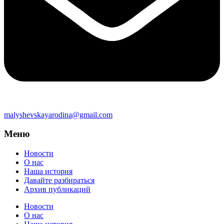
malyshevskayarodina@gmail.com
Меню
Новости
О нас
Наша история
Давайте разбираться
Архив публикаций
Новости
О нас