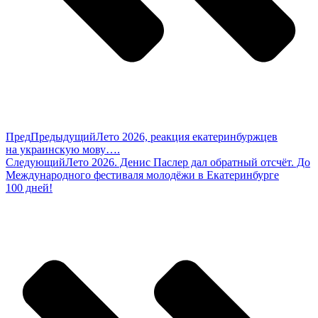
Пред
Предыдущий
Лето 2026, реакция екатеринбуржцев
на украинскую мову….
Следующий
Лето 2026. Денис Паслер дал обратный отсчёт. До
Международного фестиваля молодёжи в Екатеринбурге
100 дней!