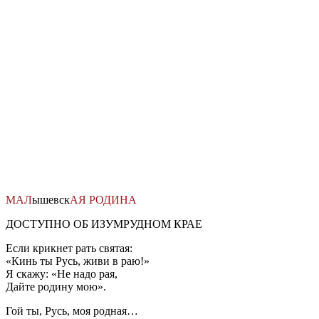
Перейти
к
содержимому
МАЛ
ышевск
АЯ
РОДИНА
ДОСТУПНО ОБ ИЗУМРУДНОМ КРАЕ
Если крикнет рать святая:
«Кинь ты Русь, живи в раю!»
Я скажу: «Не надо рая,
Дайте родину мою».
Гой ты, Русь, моя родная…