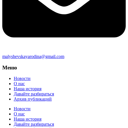
malyshevskayarodina@gmail.com
Меню
Новости
О нас
Наша история
Давайте разбираться
Архив публикаций
Новости
О нас
Наша история
Давайте разбираться