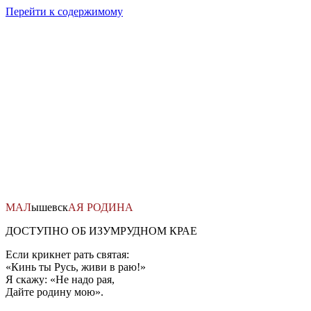
Перейти к содержимому
МАЛ
ышевск
АЯ
РОДИНА
ДОСТУПНО ОБ ИЗУМРУДНОМ КРАЕ
Если крикнет рать святая:
«Кинь ты Русь, живи в раю!»
Я скажу: «Не надо рая,
Дайте родину мою».