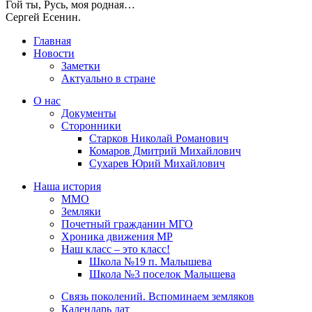
Гой ты, Русь, моя родная…
Сергей Есенин.
Главная
Новости
Заметки
Актуально в стране
О нас
Документы
Сторонники
Старков Николай Романович
Комаров Дмитрий Михайлович
Сухарев Юрий Михайлович
Наша история
ММО
Земляки
Почетный гражданин МГО
Хроника движения МР
Наш класс – это класс!
Школа №19 п. Малышева
Школа №3 поселок Малышева
Связь поколений. Вспоминаем земляков
Календарь дат