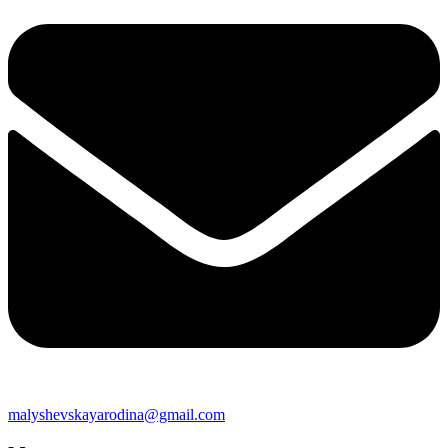
malyshevskayarodina@gmail.com