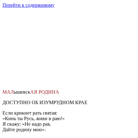
Перейти к содержимому
МАЛ
ышевск
АЯ
РОДИНА
ДОСТУПНО ОБ ИЗУМРУДНОМ КРАЕ
Если крикнет рать святая:
«Кинь ты Русь, живи в раю!»
Я скажу: «Не надо рая,
Дайте родину мою».