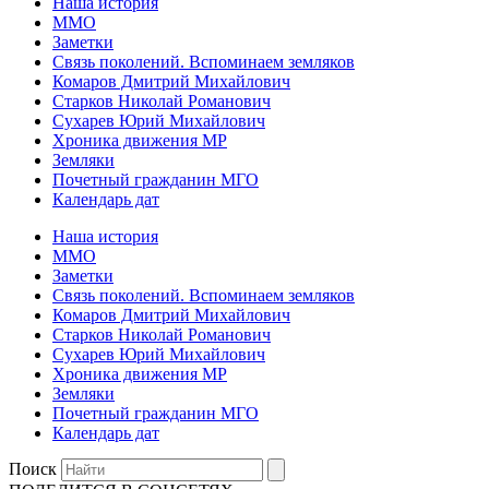
Наша история
ММО
Заметки
Связь поколений. Вспоминаем земляков
Комаров Дмитрий Михайлович
Старков Николай Романович
Сухарев Юрий Михайлович
Хроника движения МР
Земляки
Почетный гражданин МГО
Календарь дат
Наша история
ММО
Заметки
Связь поколений. Вспоминаем земляков
Комаров Дмитрий Михайлович
Старков Николай Романович
Сухарев Юрий Михайлович
Хроника движения МР
Земляки
Почетный гражданин МГО
Календарь дат
Поиск