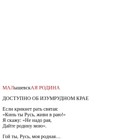
Перейти
к
содержимому
МАЛ
ышевск
АЯ
РОДИНА
ДОСТУПНО ОБ ИЗУМРУДНОМ КРАЕ
Если крикнет рать святая:
«Кинь ты Русь, живи в раю!»
Я скажу: «Не надо рая,
Дайте родину мою».
Гой ты, Русь, моя родная…