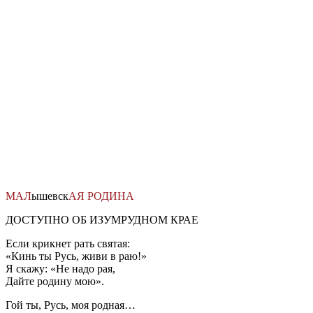
Перейти
к
содержимому
МАЛ
ышевск
АЯ
РОДИНА
ДОСТУПНО ОБ ИЗУМРУДНОМ КРАЕ
Если крикнет рать святая:
«Кинь ты Русь, живи в раю!»
Я скажу: «Не надо рая,
Дайте родину мою».
Гой ты, Русь, моя родная…