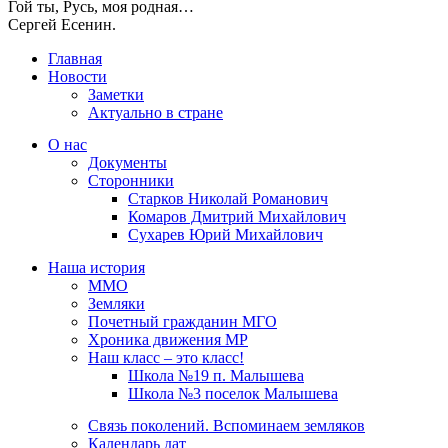
Гой ты, Русь, моя родная…
Сергей Есенин.
Главная
Новости
Заметки
Актуально в стране
О нас
Документы
Сторонники
Старков Николай Романович
Комаров Дмитрий Михайлович
Сухарев Юрий Михайлович
Наша история
ММО
Земляки
Почетный гражданин МГО
Хроника движения МР
Наш класс – это класс!
Школа №19 п. Малышева
Школа №3 поселок Малышева
Связь поколений. Вспоминаем земляков
Календарь дат