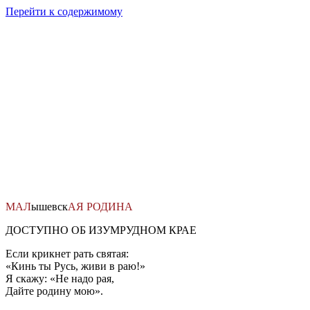
Перейти к содержимому
МАЛ
ышевск
АЯ
РОДИНА
ДОСТУПНО ОБ ИЗУМРУДНОМ КРАЕ
Если крикнет рать святая:
«Кинь ты Русь, живи в раю!»
Я скажу: «Не надо рая,
Дайте родину мою».