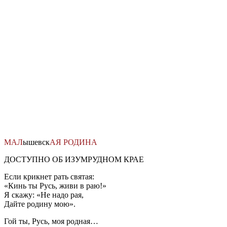
Перейти
к
содержимому
МАЛ
ышевск
АЯ
РОДИНА
ДОСТУПНО ОБ ИЗУМРУДНОМ КРАЕ
Если крикнет рать святая:
«Кинь ты Русь, живи в раю!»
Я скажу: «Не надо рая,
Дайте родину мою».
Гой ты, Русь, моя родная…