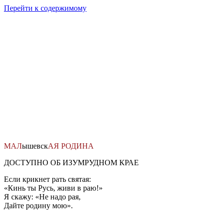
Перейти к содержимому
МАЛ
ышевск
АЯ
РОДИНА
ДОСТУПНО ОБ ИЗУМРУДНОМ КРАЕ
Если крикнет рать святая:
«Кинь ты Русь, живи в раю!»
Я скажу: «Не надо рая,
Дайте родину мою».