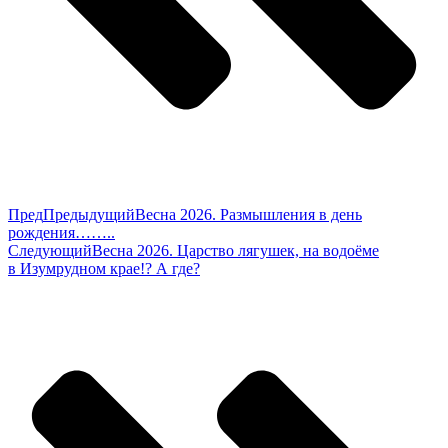
Пред
Предыдущий
Весна 2026. Размышления в день
рождения……..
Следующий
Весна 2026. Царство лягушек, на водоёме
в Изумрудном крае!? А где?